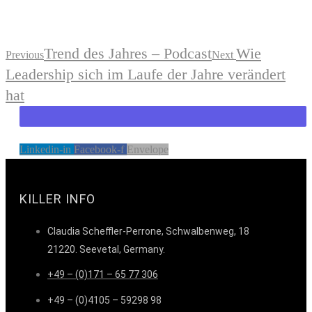
Trend des Jahres – Podcast
Wie
Previous
Next
Leadership sich im Laufe der Jahre verändert
hat
Linkedin-in
Facebook-f
Envelope
KILLER INFO
Claudia Scheffler-Perrone, Schwalbenweg, 18
21220. Seevetal, Germany.
+49 – (0)171 – 65 77 306
+49 – (0)4105 – 59298 98