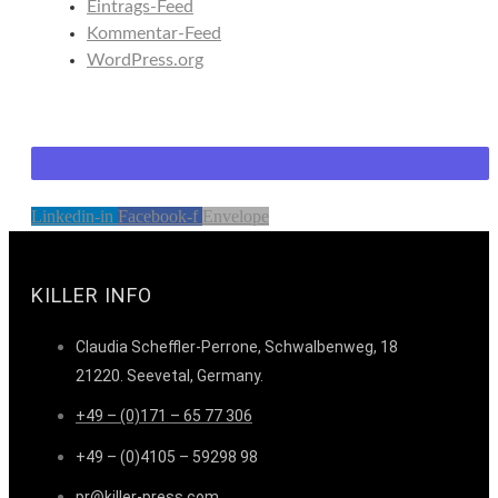
Eintrags-Feed
Kommentar-Feed
WordPress.org
Linkedin-in
Facebook-f
Envelope
KILLER INFO
Claudia Scheffler-Perrone, Schwalbenweg, 18
21220. Seevetal, Germany.
+49 – (0)171 – 65 77 306
+49 – (0)4105 – 59298 98
pr@killer-press.com