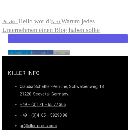
Hello world!
Warum jedes
Previous
Next
Unternehmen einen Blog haben sollte
Linkedin-in
Facebook-f
Envelope
KILLER INFO
Claudia Scheffler-Perrone, Schwalbenweg, 18
21220. Seevetal, Germany.
+49 – (0)171 – 65 77 306
+49 – (0)4105 – 59298 98
pr@killer-press.com